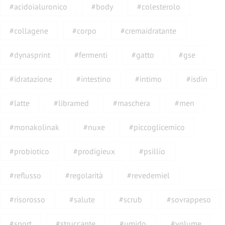
#acidoialuronico
#body
#colesterolo
#collagene
#corpo
#cremaidratante
#dynasprint
#fermenti
#gatto
#gse
#idratazione
#intestino
#intimo
#isdin
#latte
#libramed
#maschera
#men
#monakolinak
#nuxe
#piccoglicemico
#probiotico
#prodigieux
#psillio
#reflusso
#regolarità
#revedemiel
#risorosso
#salute
#scrub
#sovrappeso
#sport
#struccante
#umido
#volume