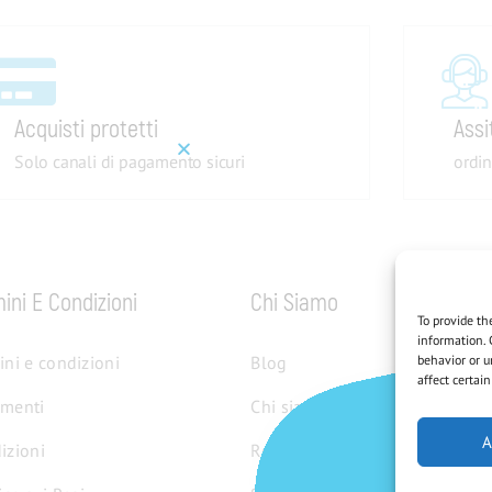
Acquisti protetti
Assi
Solo canali di pagamento sicuri
ordin
ini E Condizioni
Chi Siamo
To provide th
information. 
ini e condizioni
Blog
behavior or u
affect certai
menti
Chi siamo
A
izioni
Reparti