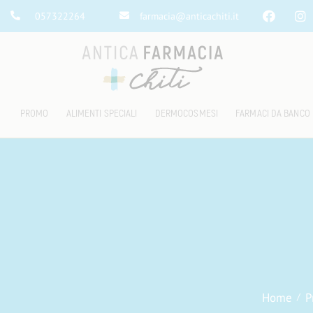
057322264
farmacia@anticachiti.it
PROMO
ALIMENTI SPECIALI
DERMOCOSMESI
FARMACI DA BANCO
Home
P