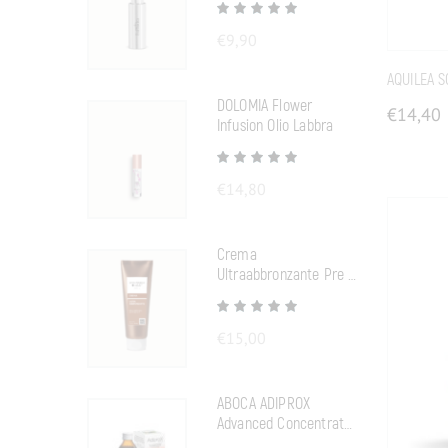
€
9,90
AQUILEA 
DOLOMIA Flower
€
14,40
Infusion Olio Labbra
€
14,80
Crema
Ultraabbronzante Pre E
Doposole
€
15,00
ABOCA ADIPROX
Advanced Concentrato
Fluido