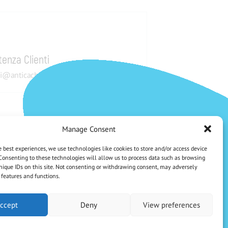
tenza Clienti
i@anticachiti.it
Manage Consent
Pagamenti sicuri
CHE NE DICI DI UNO SCONTO DEL 5%?
e best experiences, we use technologies like cookies to store and/or access device
Iscriviti Alla Nostra Newsletter
Consenting to these technologies will allow us to process data such as browsing
nique IDs on this site. Not consenting or withdrawing consent, may adversely
n features and functions.
Iscrivendoti accetti la Privacy Policy
ccept
Deny
View preferences