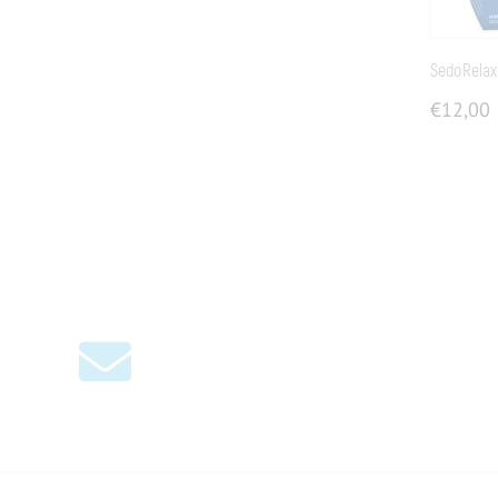
SedoRelax
€
12,00
CHE NE DICI DI UNO SCON
Iscriviti alla nostra newsle