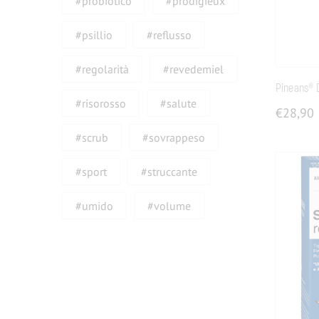
#probiotico
#prodigieux
#psillio
#reflusso
#regolarità
#revedemiel
Pineans® D
#risorosso
#salute
€
28,90
#scrub
#sovrappeso
#sport
#struccante
#umido
#volume