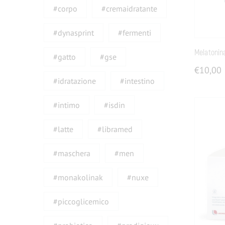
#corpo
#cremaidratante
#dynasprint
#fermenti
Melatonin
#gatto
#gse
€
10,00
#idratazione
#intestino
#intimo
#isdin
#latte
#libramed
#maschera
#men
#monakolinak
#nuxe
#piccoglicemico