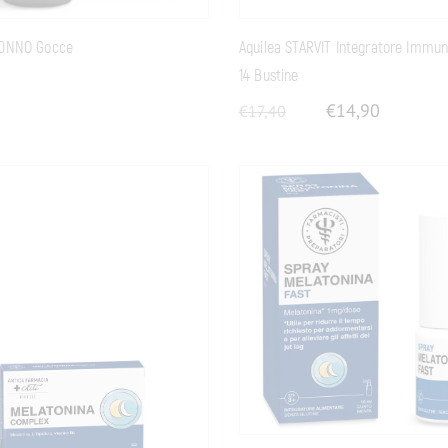
SONNO Gocce
Aquilea STARVIT Integratore Immun
14 Bustine
€
14,90
€
17,40