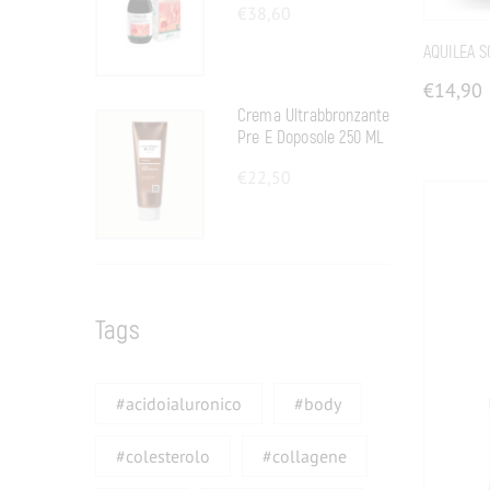
€
38,60
AQUILEA 
€
14,90
Crema Ultrabbronzante
Pre E Doposole 250 ML
€
22,50
Tags
#acidoialuronico
#body
#colesterolo
#collagene