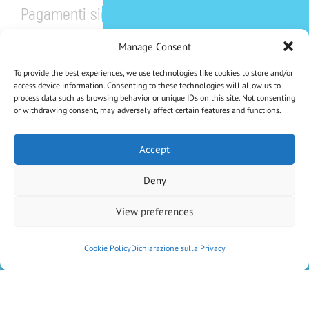
Pagamenti sicuri
Manage Consent
To provide the best experiences, we use technologies like cookies to store and/or
access device information. Consenting to these technologies will allow us to
process data such as browsing behavior or unique IDs on this site. Not consenting
or withdrawing consent, may adversely affect certain features and functions.
CHE NE DICI DI UNO SCONTO DEL 5%?
Iscriviti Alla Nostra Newsletter
Accept
Deny
Iscrivendoti accetti la Privacy Policy
View preferences
Antica Farmacia Chiti di D.ssa Elisa Vaiani e C. SAS
– P.IVA
02046600470
–
Cookie Policy
Dichiarazione sulla Privacy
created by
Kiwibit Srl