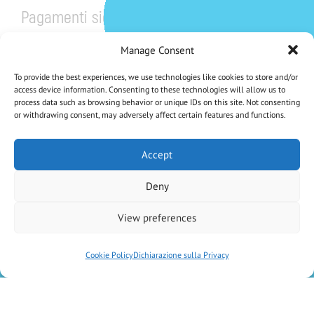
Pagamenti sicuri
Manage Consent
To provide the best experiences, we use technologies like cookies to store and/or
access device information. Consenting to these technologies will allow us to
process data such as browsing behavior or unique IDs on this site. Not consenting
or withdrawing consent, may adversely affect certain features and functions.
CHE NE DICI DI UNO SCONTO DEL 5%?
Iscriviti Alla Nostra Newsletter
Accept
Deny
Iscrivendoti accetti la Privacy Policy
View preferences
Antica Farmacia Chiti di D.ssa Elisa Vaiani e C. SAS
– P.IVA
02046600470
–
Cookie Policy
Dichiarazione sulla Privacy
created by
Kiwibit Srl