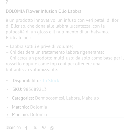
?
DOLOMIA Flower Infusion Olio Labbra
è un prodotto innovativo, un infuso con veri petali di fiori
di Elicriso, che dona alle labbra lucentezza, con la
polposità di un gloss e il nutrimento di un balsamo.
E’ ideale
per:
– Labbra sottili e prive di volume;
– Chi desidera un trattamento labbra rigenerante;
– Chi cerca un prodotto multi-uso: da solo come base per il
rossetto oppure come top coat per ottenere una
brillantezza volumizzante.
Disponibilità:
5 In Stock
SKU:
983689213
Categories:
Dermocosmesi
,
Labbra
,
Make up
Marchio:
Dolomia
Marchio:
Dolomia
Share on: