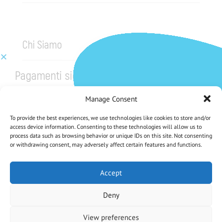
Chi Siamo
Pagamenti sicuri
Manage Consent
To provide the best experiences, we use technologies like cookies to store and/or
access device information. Consenting to these technologies will allow us to
process data such as browsing behavior or unique IDs on this site. Not consenting
or withdrawing consent, may adversely affect certain features and functions.
CHE NE DICI DI UNO SCONTO DEL 5%?
Iscriviti Alla Nostra Newsletter
Accept
Deny
Iscrivendoti accetti la Privacy Policy
View preferences