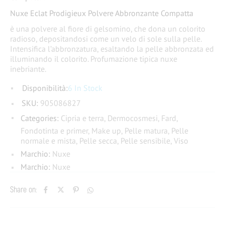
Nuxe Eclat Prodigieux Polvere Abbronzante Compatta
è una polvere al fiore di gelsomino, che dona un colorito
radioso, depositandosi come un velo di sole sulla pelle.
Intensifica l’abbronzatura, esaltando la pelle abbronzata ed
illuminando il colorito. Profumazione tipica nuxe
inebriante.
Disponibilità:
6 In Stock
SKU:
905086827
Categories:
Cipria e terra
,
Dermocosmesi
,
Fard
,
Fondotinta e primer
,
Make up
,
Pelle matura
,
Pelle
normale e mista
,
Pelle secca
,
Pelle sensibile
,
Viso
Marchio:
Nuxe
Marchio:
Nuxe
Share on: