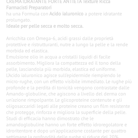
CREMA IDRATANTE FORTE ANTIET
À
Texture Ricca
Farmacisti Preparatori
ha una Formula con
​Acido ialuronico
a potere idratante
prolungato.
Ideale per pelle secca e molto secca.
Arricchita con Omega-6, acidi grassi dalle proprietà
protettive e ristrutturanti, nutre a lungo la pelle e la rende
morbida ed elastica.
Emulsione olio in acqua a cristalli liquidi di facile
assorbimento. Migliora la compattezza ed il tono della
pelle, lasciandola più morbida, elastica ed uniforme.
L’Acido ialuronico agisce sull’epidermide riempiendo le
micro-rughe, con un effetto visibile immediato. Le rughe più
profonde e la perdita di tonicità vengono contrastate dalle
Amando-globuline, che agiscono a livello del derma con
un’azione rimpolpante. Le glicoproteine contenute e gli
oligosaccaridi legati alle proteine creano un film resistente
che protegge, rinforza e migliora la superficie della pelle.
Studi di efficacia hanno dimostrato che le
amandoglobuline hanno un forte effetto idroregolatore e
idroritentore e dopo un’applicazione costante per quattro
settimane la profondità delle rughe si riduce del 20%.