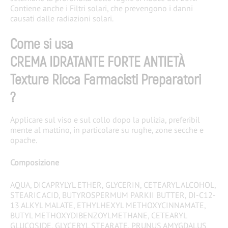
Contiene anche i Filtri solari, che prevengono i danni
causati dalle radiazioni solari.
Come si usa
CREMA IDRATANTE FORTE ANTIET
À
Texture Ricca Farmacisti Preparatori
?
​Applicare sul viso e sul collo dopo la pulizia, preferibil​
mente al mattino, in particolare su rughe, zone secche e
opache.​​​
Composizione
AQUA, DICAPRYLYL ETHER, GLYCERIN, CETEARYL ALCOHOL,
STEARIC ACID, BUTYROSPERMUM PARKII BUTTER, DI-C12-
13 ALKYL MALATE, ETHYLHEXYL METHOXYCINNAMATE,
BUTYL METHOXYDIBENZOYLMETHANE, CETEARYL
GLUCOSIDE, GLYCERYL STEARATE, PRUNUS AMYGDALUS