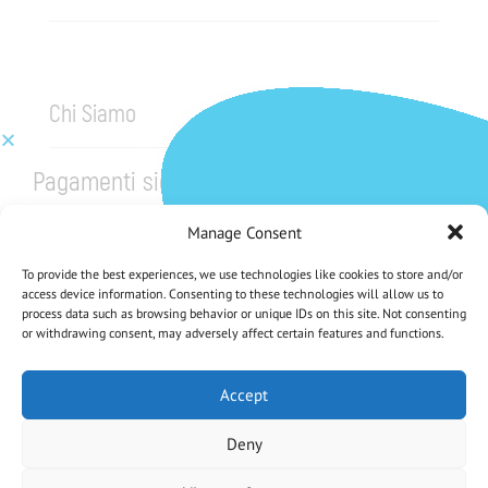
Chi Siamo
Pagamenti sicuri
Manage Consent
To provide the best experiences, we use technologies like cookies to store and/or
access device information. Consenting to these technologies will allow us to
process data such as browsing behavior or unique IDs on this site. Not consenting
or withdrawing consent, may adversely affect certain features and functions.
CHE NE DICI DI UNO SCONTO DEL 5%?
Iscriviti Alla Nostra Newsletter
Accept
Deny
Iscrivendoti accetti la Privacy Policy