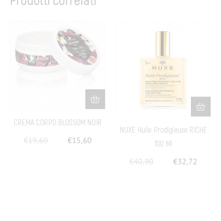
Prodotti correlati
CREMA CORPO BLOSSOM NOIR
NUXE Huile Prodigieuse RICHE
€
19,60
€
15,60
100 Ml
€
40,90
€
32,72