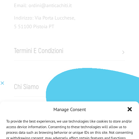
Email: ordini@anticachiti.it
Indirizzo: Via Porta Lucchese,
5 51100 Pistoia PT
Termini E Condizioni
Chi Siamo
Pagamenti sicuri
Manage Consent
To provide the best experiences, we use technologies like cookies to store and/or
access device information. Consenting to these technologies will allow us to
process data such as browsing behavior or unique IDs on this site. Not consenting
or withdrawing consent, may adversely affect certain features and functions.