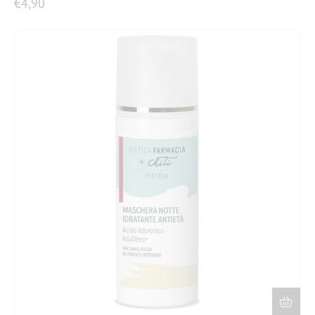
€
4,90