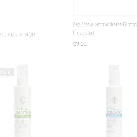
Deo Crema Antitraspirante Farmaci
Preparatori
311 IPERDEODORANTE
€
9,10
d Out