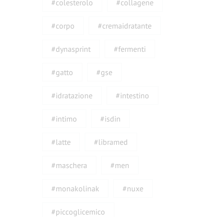
#colesterolo
#collagene
#corpo
#cremaidratante
#dynasprint
#fermenti
#gatto
#gse
#idratazione
#intestino
#intimo
#isdin
#latte
#libramed
#maschera
#men
#monakolinak
#nuxe
#piccoglicemico