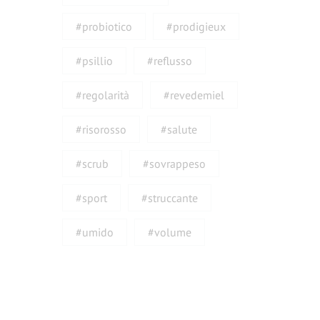
#probiotico
#prodigieux
#psillio
#reflusso
#regolarità
#revedemiel
#risorosso
#salute
#scrub
#sovrappeso
#sport
#struccante
#umido
#volume