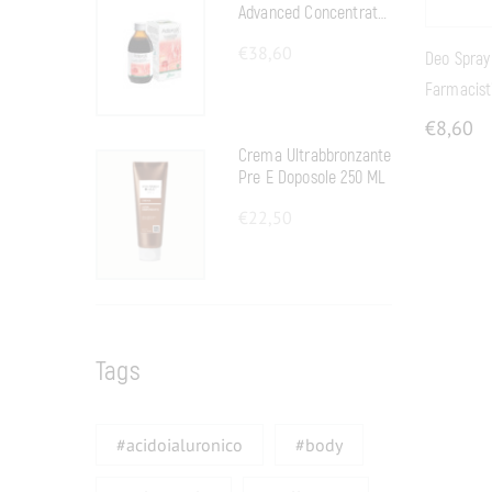
Advanced Concentrato
Fluido
€
38,60
Deo Spray
Farmacist
€
8,60
Crema Ultrabbronzante
Pre E Doposole 250 ML
€
22,50
Tags
#acidoialuronico
#body