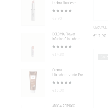
Labbra Nutriente
Neutro
€
9,90
CERAMOL 
DOLOMIA Flower
€
12,90
Infusion Olio Labbra
€
14,80
Sol
Crema
Ultraabbronzante Pre E
Doposole
€
15,00
ABOCA ADIPROX