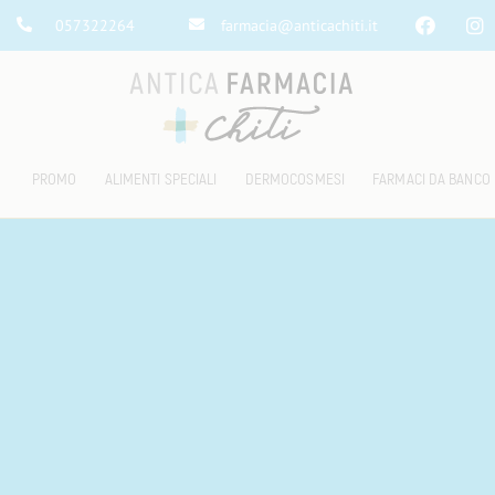
057322264
farmacia@anticachiti.it
PROMO
ALIMENTI SPECIALI
DERMOCOSMESI
FARMACI DA BANCO