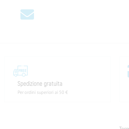
CHE NE DICI DI UNO SCON
Iscriviti alla nostra newsle
Spedizione gratuita
Per ordini superiori ai 50 €