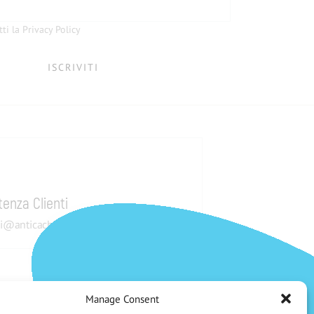
tti la Privacy Policy
tenza Clienti
i@anticachiti.it
Manage Consent
Pagamenti sicuri
CHE NE DICI DI UNO SCONTO DEL 5%?