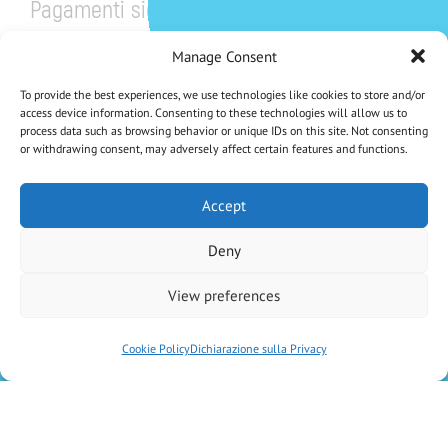
Pagamenti sicuri
Manage Consent
To provide the best experiences, we use technologies like cookies to store and/or
access device information. Consenting to these technologies will allow us to
process data such as browsing behavior or unique IDs on this site. Not consenting
or withdrawing consent, may adversely affect certain features and functions.
CHE NE DICI DI UNO SCONTO DEL 5%?
Iscriviti Alla Nostra Newsletter
Accept
Deny
Iscrivendoti accetti la Privacy Policy
View preferences
Antica Farmacia Chiti di D.ssa Elisa Vaiani e C. SAS
– P.IVA
02046600470
–
Cookie Policy
Dichiarazione sulla Privacy
created by
Kiwibit Srl