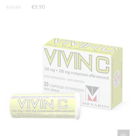
€
9,90
€
10,80