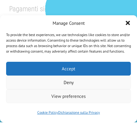
Pagamenti sicuri
Manage Consent
To provide the best experiences, we use technologies like cookies to store and/or
access device information. Consenting to these technologies will allow us to
process data such as browsing behavior or unique IDs on this site. Not consenting
or withdrawing consent, may adversely affect certain features and functions.
CHE NE DICI DI UNO SCONTO DEL 5%?
Iscriviti Alla Nostra Newsletter
Accept
Deny
Iscrivendoti accetti la Privacy Policy
View preferences
Antica Farmacia Chiti di D.ssa Elisa Vaiani e C. SAS
– P.IVA
02046600470
–
Cookie Policy
Dichiarazione sulla Privacy
created by
Kiwibit Srl