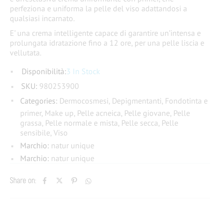
perfeziona e uniforma la pelle del viso adattandosi a
qualsiasi incarnato.
E’ una crema intelligente capace di garantire un’intensa e
prolungata idratazione fino a 12 ore, per una pelle liscia e
vellutata.
Disponibilità:
3 In Stock
SKU:
980253900
Categories:
Dermocosmesi
,
Depigmentanti
,
Fondotinta e
primer
,
Make up
,
Pelle acneica
,
Pelle giovane
,
Pelle
grassa
,
Pelle normale e mista
,
Pelle secca
,
Pelle
sensibile
,
Viso
Marchio:
natur unique
Marchio:
natur unique
Share on: