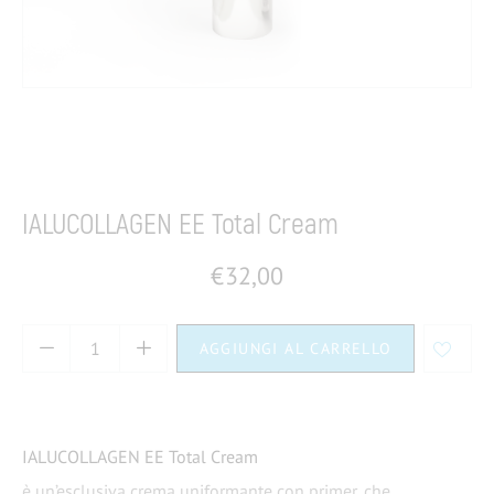
Home
Dermocosmesi
Make up
Fondotinta e primer
IALUCOLLAGEN EE Total Cream
€
32,00
AGGIUNGI AL CARRELLO
IALUCOLLAGEN EE Total Cream
è un’e
sclusiva crema uniformante con primer, che