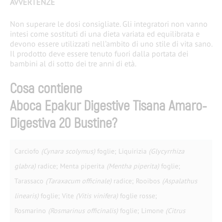
AVVERTENZE
Non superare le dosi consigliate. Gli integratori non vanno
intesi come sostituti di una dieta variata ed equilibrata e
devono essere utilizzati nell’ambito di uno stile di vita sano.
Il prodotto deve essere tenuto fuori dalla portata dei
bambini al di sotto dei tre anni di età.
Cosa contiene
Aboca Epakur Digestive Tisana Amaro-
Digestiva 20 Bustine?
Carciofo
(Cynara scolymus)
foglie; Liquirizia
(Glycyrrhiza
glabra)
radice; Menta piperita
(Mentha piperita)
foglie;
Tarassaco
(Taraxacum officinale)
radice; Rooibos
(Aspalathus
linearis)
foglie; Vite
(Vitis vinifera)
foglie rosse;
Rosmarino
(Rosmarinus officinalis)
foglie; Limone
(Citrus