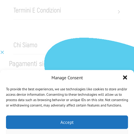
Termini E Condizioni
Chi Siamo
Pagamenti sicuri
Manage Consent
To provide the best experiences, we use technologies like cookies to store and/or
access device information. Consenting to these technologies will allow us to
process data such as browsing behavior or unique IDs on this site. Not consenting
or withdrawing consent, may adversely affect certain features and functions.
CHE NE DICI DI UNO SCONTO DEL 5%?
Iscriviti Alla Nostra Newsletter
Accept