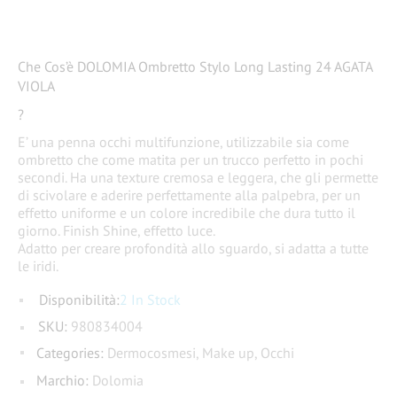
Che Cos’è DOLOMIA Ombretto Stylo Long Lasting 24 AGATA
VIOLA
?
E’ una penna occhi multifunzione, utilizzabile sia come
ombretto che come matita per un trucco perfetto in pochi
secondi. Ha una texture cremosa e leggera, che gli permette
di scivolare e aderire perfettamente alla palpebra, per un
effetto uniforme e un colore incredibile che dura tutto il
giorno. Finish Shine, effetto luce.
Adatto per creare profondità allo sguardo, si adatta a tutte
le iridi.
Disponibilità:
2 In Stock
SKU:
980834004
Categories:
Dermocosmesi
,
Make up
,
Occhi
Marchio:
Dolomia