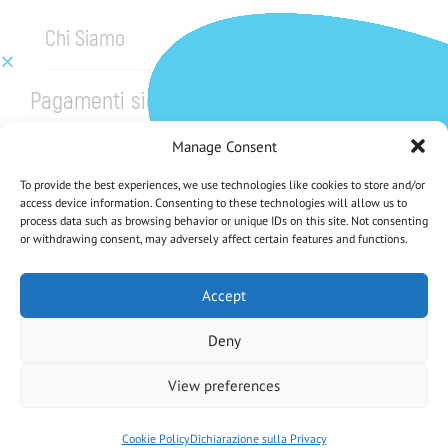
Chi Siamo
Pagamenti sicuri
Manage Consent
To provide the best experiences, we use technologies like cookies to store and/or
access device information. Consenting to these technologies will allow us to
process data such as browsing behavior or unique IDs on this site. Not consenting
or withdrawing consent, may adversely affect certain features and functions.
CHE NE DICI DI UNO SCONTO DEL 5%?
Iscriviti Alla Nostra Newsletter
Accept
Deny
Iscrivendoti accetti la Privacy Policy
View preferences
Antica Farmacia Chiti di D.ssa Elisa Vaiani e C. SAS
– P.IVA
02046600470
–
Cookie Policy
Dichiarazione sulla Privacy