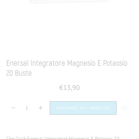
Home
Integratori & Integratori naturali
Sali minerali
Enersal Integratore Magnesio E Potassio
20 Buste
€
13,90
AGGIUNGI AL CARRELLO
Che Cos’è Enersal Integratore Magnesio E Potassio 20