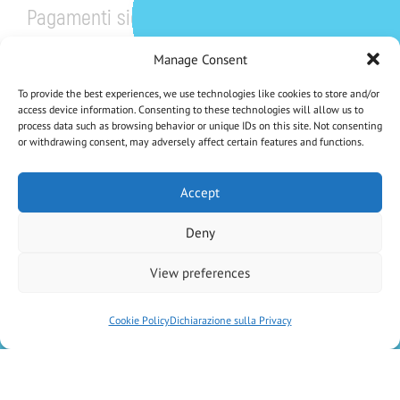
Pagamenti sicuri
Manage Consent
To provide the best experiences, we use technologies like cookies to store and/or
access device information. Consenting to these technologies will allow us to
process data such as browsing behavior or unique IDs on this site. Not consenting
or withdrawing consent, may adversely affect certain features and functions.
CHE NE DICI DI UNO SCONTO DEL 5%?
Iscriviti Alla Nostra Newsletter
Accept
Deny
Iscrivendoti accetti la Privacy Policy
View preferences
Antica Farmacia Chiti di D.ssa Elisa Vaiani e C. SAS
– P.IVA
02046600470
–
Cookie Policy
Dichiarazione sulla Privacy
created by
Kiwibit Srl