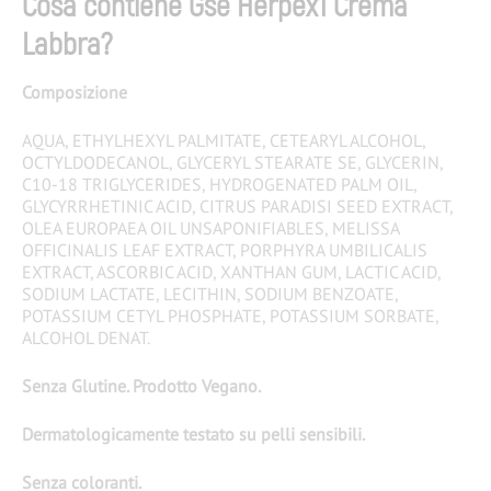
Cosa contiene Gse Herpex1 Crema
Labbra?
Composizione
AQUA, ETHYLHEXYL PALMITATE, CETEARYL ALCOHOL,
OCTYLDODECANOL, GLYCERYL STEARATE SE, GLYCERIN,
C10-18 TRIGLYCERIDES, HYDROGENATED PALM OIL,
GLYCYRRHETINIC ACID, CITRUS PARADISI SEED EXTRACT,
OLEA EUROPAEA OIL UNSAPONIFIABLES, MELISSA
OFFICINALIS LEAF EXTRACT, PORPHYRA UMBILICALIS
EXTRACT, ASCORBIC ACID, XANTHAN GUM, LACTIC ACID,
SODIUM LACTATE, LECITHIN, SODIUM BENZOATE,
POTASSIUM CETYL PHOSPHATE, POTASSIUM SORBATE,
ALCOHOL DENAT.
Senza Glutine. Prodotto Vegano.
Dermatologicamente testato su pelli sensibili.
Senza coloranti.