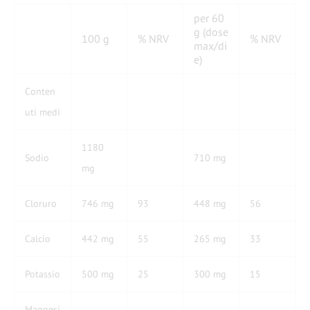
per 60
g (dose
100 g
% NRV
% NRV
max/di
e)
Conten
uti medi
1180
Sodio
710 mg
mg
Cloruro
746 mg
93
448 mg
56
Calcio
442 mg
55
265 mg
33
Potassio
500 mg
25
300 mg
15
Magnesi