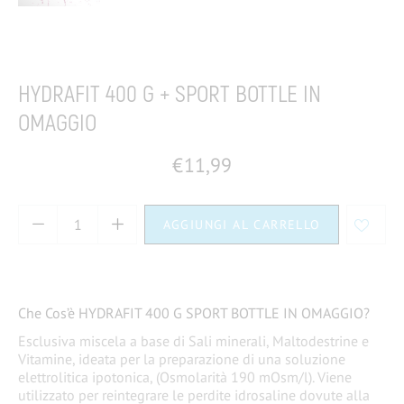
Home
Sport
Durante l'allenamento
Idratazione
HYDRAFIT 400 G + SPORT BOTTLE IN
OMAGGIO
€
11,99
AGGIUNGI AL CARRELLO
Che Cos’è HYDRAFIT 400 G SPORT BOTTLE IN OMAGGIO?
Esclusiva miscela a base di Sali minerali, Maltodestrine e
Vitamine, ideata per la preparazione di una soluzione
elettrolitica ipotonica, (Osmolarità 190 mOsm/l). Viene
utilizzato per reintegrare le perdite idrosaline dovute alla