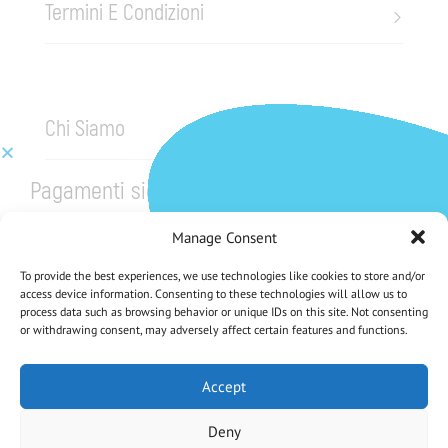
Termini E Condizioni
Chi Siamo
Pagamenti sicuri
Manage Consent
To provide the best experiences, we use technologies like cookies to store and/or
access device information. Consenting to these technologies will allow us to
process data such as browsing behavior or unique IDs on this site. Not consenting
or withdrawing consent, may adversely affect certain features and functions.
CHE NE DICI DI UNO SCONTO DEL 5%?
Iscriviti Alla Nostra Newsletter
Accept
Deny