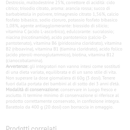
Destrosio, maltodestrine 25%, correttore di acidità: cido
citrico; trisodio citrato, aroma: arancia rossa; succo di
barbabietola in polvere, trimagnesio citrato 1,56%, calcio
fosfato bibasico, sodio cloruro, potassio fosfato bibasico
1,08%, agente antiagglomerante: biossido di silicio;
vitamina C (acido L-ascorbico), edulcorante: sucralosio;
niacina (nicotinamide), acido pantotenico (calcio-D-
pantotenato), vitamina B6 (piridossina cloridrato), vitamina
B2 (riboavina), vitamina B1 (tiamina cloridrato), acido folico
(acido pteroil-monoglutammico), biotina, vitamina B12
(cianocobalamina).
Avvertenze:
gli integratori non vanno intesi come sostituti
di una dieta variata, equilibrata e di un sano stile di vita.
Non superare la dose giornaliera di 60g (3 dosi). Tenere
fuori dalla portata dei bambini al di sotto dei 3 anni d’età.
Modalità di conservazione:
conservare in luogo fresco e
asciutto. Il termine minimo di conservazione si riferisce al
prodotto correttamente conservato, in confezione integra.
Barattolo da 400 g (20 dosi) con borraccia in omaggio.
Prodotti correlati