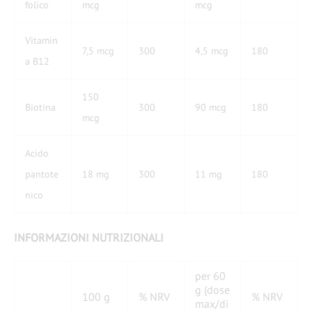
folico
mcg
mcg
Vitamin
7,5 mcg
300
4,5 mcg
180
a B12
150
Biotina
300
90 mcg
180
mcg
Acido
pantote
18 mg
300
11 mg
180
nico
INFORMAZIONI NUTRIZIONALI
per 60
g (dose
100 g
% NRV
% NRV
max/di