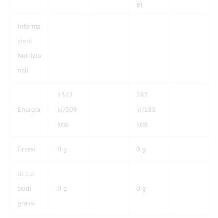
e)
Informa
zioni
Nutrizio
nali
1312
787
Energia
kJ/309
kJ/185
kcal
kcal
Grassi
0 g
0 g
di cui
acidi
0 g
0 g
grassi