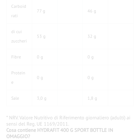
Carboid
77 g
46 g
rati
di cui
53 g
32 g
zuccheri
Fibre
0 g
0 g
Protein
0 g
0 g
e
Sale
3,0 g
1,8 g
* NRV. Valore Nutritivo di Riferimento giornaliero (adulti) ai
sensi del Reg. UE 1169/2011.
Cosa contiene HYDRAFIT 400 G SPORT BOTTLE IN
OMAGGIO?