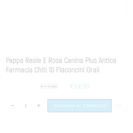
Home
Integratori & Integratori naturali
Energia e concentrazione
Pappa Reale E Rosa Canina Plus Antica
Farmacia Chiti 10 Flaconcini Orali
€
14,90
€
17,80
AGGIUNGI AL CARRELLO