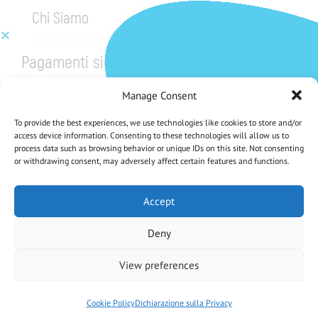
Chi Siamo
Pagamenti sicuri
Manage Consent
To provide the best experiences, we use technologies like cookies to store and/or
access device information. Consenting to these technologies will allow us to
process data such as browsing behavior or unique IDs on this site. Not consenting
or withdrawing consent, may adversely affect certain features and functions.
CHE NE DICI DI UNO SCONTO DEL 5%?
Iscriviti Alla Nostra Newsletter
Accept
Deny
Iscrivendoti accetti la Privacy Policy
View preferences
Antica Farmacia Chiti di D.ssa Elisa Vaiani e C. SAS
– P.IVA
02046600470
–
Cookie Policy
Dichiarazione sulla Privacy