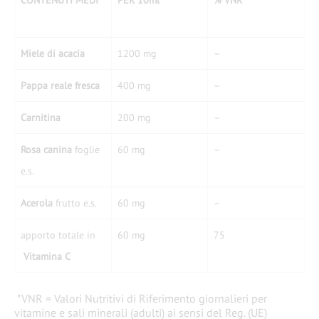
CONTENUTI MEDI
PER 10ml
% VNR*​
Miele di acacia
1200 mg
– ​
Pappa reale fresca
400 mg
– ​
Carnitina​
200 mg
– ​
Rosa canina
foglie
60 mg
– ​
e.s.
Acerola
frutto e.s.
60 mg
– ​
​apporto totale in
60 mg
75​
Vitamina C
​ *VNR = Valori Nutritivi di Riferimento giornalieri per
vitamine e sali minerali (adulti) ai sensi del Reg. (UE)