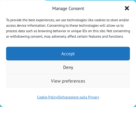
Pagamenti sicuri
Manage Consent
To provide the best experiences, we use technologies like cookies to store and/or
access device information. Consenting to these technologies will allow us to
process data such as browsing behavior or unique IDs on this site. Not consenting
or withdrawing consent, may adversely affect certain features and functions.
CHE NE DICI DI UNO SCONTO DEL 5%?
Iscriviti Alla Nostra Newsletter
Accept
Deny
Iscrivendoti accetti la Privacy Policy
View preferences
Cookie Policy
Dichiarazione sulla Privacy
Antica Farmacia Chiti di D.ssa Elisa Vaiani e C. SAS
– P.IVA
02046600470
–
created by
Kiwibit Srl