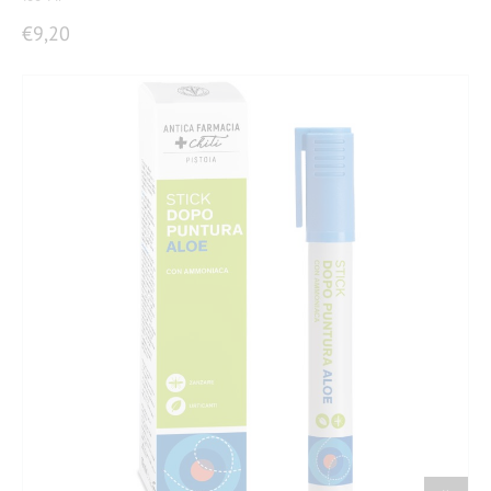
€
9,20