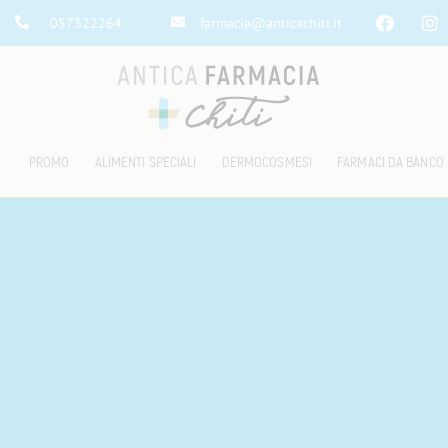
057322264
farmacia@anticachiti.it
PROMO
ALIMENTI SPECIALI
DERMOCOSMESI
FARMACI DA BANCO