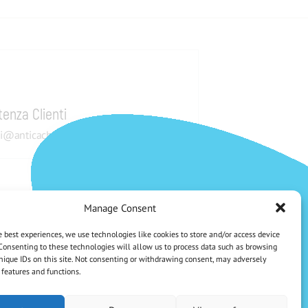
tenza Clienti
i@anticachiti.it
Manage Consent
Pagamenti sicuri
CHE NE DICI DI UNO SCONTO DEL 5%?
e best experiences, we use technologies like cookies to store and/or access device
Iscriviti Alla Nostra Newsletter
Consenting to these technologies will allow us to process data such as browsing
nique IDs on this site. Not consenting or withdrawing consent, may adversely
n features and functions.
Iscrivendoti accetti la Privacy Policy