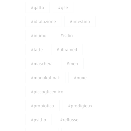
#gatto
#gse
#idratazione
#intestino
#intimo
#isdin
#latte
#libramed
#maschera
#men
#monakolinak
#nuxe
#piccoglicemico
#probiotico
#prodigieux
#psillio
#reflusso