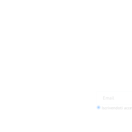
TO DEL 5%?
Iscrivendoti acce
tter!