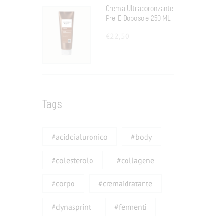
Crema Ultrabbronzante
Pre E Doposole 250 ML
€
22,50
Tags
#acidoialuronico
#body
#colesterolo
#collagene
#corpo
#cremaidratante
#dynasprint
#fermenti