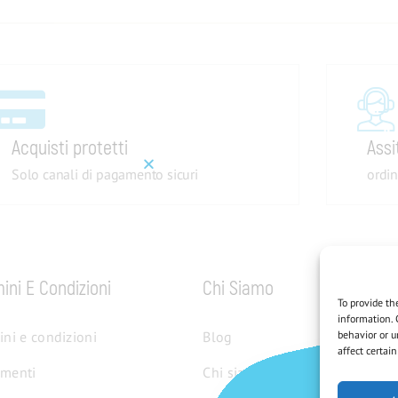
Acquisti protetti
Assi
Solo canali di pagamento sicuri
ordin
ini E Condizioni
Chi Siamo
To provide th
information. 
ini e condizioni
Blog
behavior or u
affect certai
menti
Chi siamo