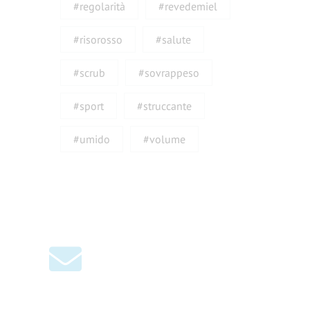
#regolarità
#revedemiel
#risorosso
#salute
#scrub
#sovrappeso
#sport
#struccante
#umido
#volume
CHE NE DICI DI UNO SCON
Iscriviti alla nostra newsle