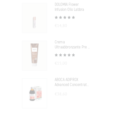
DOLOMIA Flower
Infusion Olio Labbra
€
14,80
Crema
Ultraabbronzante Pre E
Doposole
€
15,00
ABOCA ADIPROX
Advanced Concentrato
Fluido
€
38,60