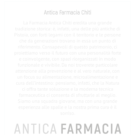
Antica Farmacia Chiti
La Farmacia Antica Chiti eredita una grande
tradizione storica: è, infatti, una delle più antiche di
Pistoia, con forti legami con il territorio e le persone
che da generazioni trovano in essa un punto di
riferimento. Consapevoli di questo patrimonio, ci
proiettiamo verso il futuro con una personalità forte
e coinvolgente, con spazi riorganizzati in modo
funzionale e vivibile. Da noi troverete particolare
attenzione alla prevenzione e al vero naturale, con
un focus su alimentazione, microalimentazione e
cura dell’intestino: pensiamo, infatti, che la Natura
ci offra tante soluzione e la moderna tecnica
farmaceutica ci consenta di sfruttarle al meglio.
Siamo una squadra giovane, ma con una grande
esperienza alle spalle e la nostra prima cura è il
sorriso.