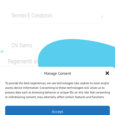
Termini E Condizioni
Chi Siamo
Pagamenti sicuri
Manage Consent
To provide the best experiences, we use technologies like cookies to store and/or
access device information. Consenting to these technologies will allow us to
process data such as browsing behavior or unique IDs on this site. Not consenting
or withdrawing consent, may adversely affect certain features and functions.
CHE NE DICI DI UNO SCONTO DEL 5%?
Iscriviti Alla Nostra Newsletter
Accept